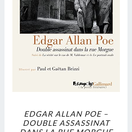
EDGAR
EDGAR ALLAN POE –
ALLAN
DOUBLE ASSASSINAT
POE
–