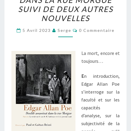
DANS LA RUE MORGUE
DOUBLE
SUIVI DE DEUX AUTRES
ASSASSINAT
NOUVELLES
DANS
Commentaires
LA
5 Avril 2023
Serge
0 Commentaire
RUE
MORGUE
La mort, encore et
SUIVI
toujours…
DE
DEUX
E
n introduction,
AUTRES
Edgar Allan Poe
NOUVELLES
s’interroge sur la
faculté et sur les
capacités
d’analyse, sur la
subjectivité de la