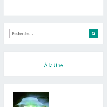
Rechercher :
Recher
À la Une