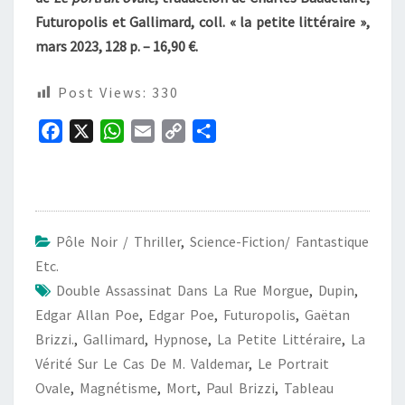
Futuropolis et Gallimard, coll. « la petite littéraire »,
mars 2023, 128 p. – 16,90 €.
Post Views:
330
F
X
W
E
C
P
a
h
m
o
a
c
a
a
p
r
e
t
i
y
t
b
s
l
L
a
Pôle Noir / Thriller
,
Science-Fiction/ Fantastique
o
A
i
g
Etc.
o
p
n
e
Double Assassinat Dans La Rue Morgue
,
Dupin
,
k
p
k
r
Edgar Allan Poe
,
Edgar Poe
,
Futuropolis
,
Gaëtan
Brizzi.
,
Gallimard
,
Hypnose
,
La Petite Littéraire
,
La
Vérité Sur Le Cas De M. Valdemar
,
Le Portrait
Ovale
,
Magnétisme
,
Mort
,
Paul Brizzi
,
Tableau