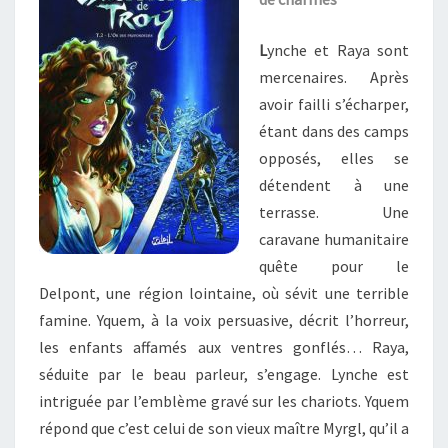
TOME
2
L
ynche et Raya sont
:
mercenaires. Après
« L’OR
avoir failli s’écharper,
DES
étant dans des camps
PROFONDEURS »
opposés, elles se
détendent à une
terrasse. Une
caravane humanitaire
quête pour le
Delpont, une région lointaine, où sévit une terrible
famine. Yquem, à la voix persuasive, décrit l’horreur,
les enfants affamés aux ventres gonflés… Raya,
séduite par le beau parleur, s’engage. Lynche est
intriguée par l’emblème gravé sur les chariots. Yquem
répond que c’est celui de son vieux maître Myrgl, qu’il a