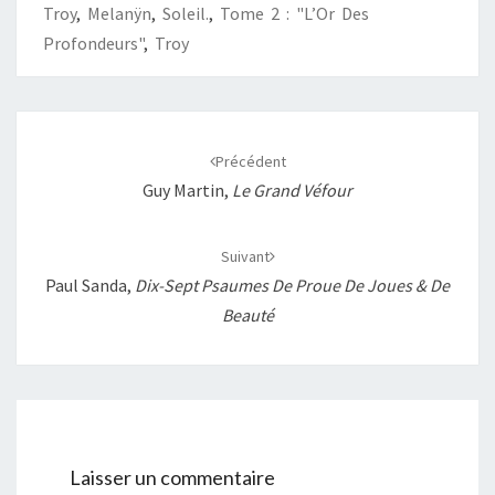
Troy
,
Melanÿn
,
Soleil.
,
Tome 2 : "L’Or Des
k
p
k
r
Profondeurs"
,
Troy
Navigation
d'article
Précédent
Guy Martin,
Le Grand Véfour
Suivant
Paul Sanda,
Dix-Sept Psaumes De Proue De Joues & De
Beauté
Laisser un commentaire