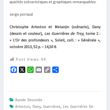
qualités scénaristiques et graphiques remarquables.
serge perraud
Christophe Arleston et Melanÿn (scénario), Dany
(dessin et couleur),
Les Guerrières de Troy
, tome 2 :
« L’Or des profondeurs », Soleil, coll. : « Générale »,
octobre 2013, 52 p. – 14,50 €.
Post Views:
69
F
X
W
E
C
P
a
h
m
o
a
c
a
a
p
r
e
t
i
y
t
b
s
l
L
a
Bande Dessinée
o
A
i
g
Arleston
,
Dany
,
Guerrières
,
Les Guerrières De
o
p
n
e