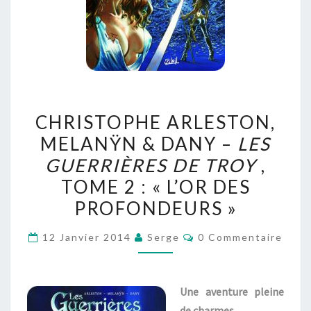
CHRISTOPHE
CHRISTOPHE ARLESTON,
ARLESTON,
MELANŸN & DANY –
LES
MELANŸN
GUERRIÈRES DE TROY
,
&
DANY
TOME 2 : « L’OR DES
–
PROFONDEURS »
LES
Commentaires
GUERRIÈRES
12 Janvier 2014
Serge
0 Commentaire
DE
TROY
Une aventure pleine
,
de charmes