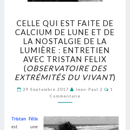
CELLE
CELLE QUI EST FAITE DE
QUI
CALCIUM DE LUNE ET DE
EST
LA NOSTALGIE DE LA
FAITE
DE
LUMIÈRE : ENTRETIEN
CALCIUM
AVEC TRISTAN FELIX
DE
(
OBSERVATOIRE DES
LUNE
EXTRÉMITÉS DU VIVANT
)
ET
DE
Comment
29 Septembre 2017
Jean-Paul 2
1
LA
Commentaire
NOSTALGIE
DE
LA
T
ristan Félix
LUMIÈRE
est une