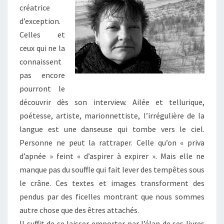
:
créatrice
ENTRETIEN
d’exception.
AVEC
Celles et
TRISTAN
ceux qui ne la
FELIX
connaissent
(
OBSERVATOIRE
pas encore
DES
pourront le
EXTRÉMITÉS
découvrir dès son interview. Ailée et tellurique,
DU
poétesse, artiste, marionnettiste, l’irrégulière de la
VIVANT
)
langue est une danseuse qui tombe vers le ciel.
Personne ne peut la rattraper. Celle qu’on « priva
d’apnée » feint « d’aspirer à expirer ». Mais elle ne
manque pas du souffle qui fait lever des tempêtes sous
le crâne. Ces textes et images transforment des
pendus par des ficelles montrant que nous sommes
autre chose que des êtres attachés.
Il suffit de se laisser emporter par l’élan de ses livres