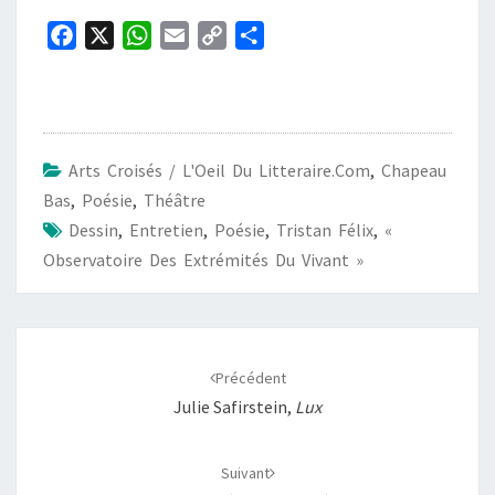
F
X
W
E
C
P
a
h
m
o
a
c
a
a
p
r
e
t
i
y
t
b
s
l
L
a
Arts Croisés / L'Oeil Du Litteraire.com
,
Chapeau
o
A
i
g
Bas
,
Poésie
,
Théâtre
o
p
n
e
Dessin
,
Entretien
,
Poésie
,
Tristan Félix
,
«
k
p
k
r
Observatoire Des Extrémités Du Vivant »
Navigation
d'article
Précédent
Julie Safirstein,
Lux
Suivant