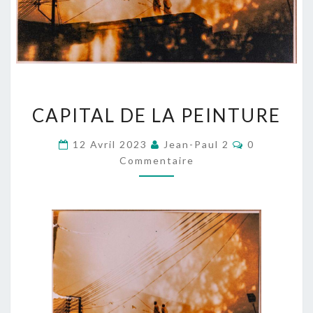
CAPITAL
CAPITAL DE LA PEINTURE
DE
LA
Commentair
12 Avril 2023
Jean-Paul 2
0
PEINTURE
Commentaire