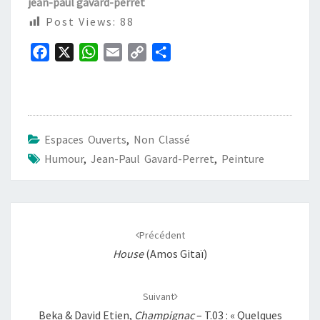
jean-paul gavard-perret
Post Views:
88
F
X
W
E
C
P
a
h
m
o
a
c
a
a
p
r
e
t
i
y
t
b
s
l
L
a
Espaces Ouverts
,
Non Classé
o
A
i
g
Humour
,
Jean-Paul Gavard-Perret
,
Peinture
o
p
n
e
k
p
k
r
Navigation
d'article
Précédent
House
(Amos Gitaï)
Suivant
Beka & David Etien,
Champignac
– T.03 : « Quelques