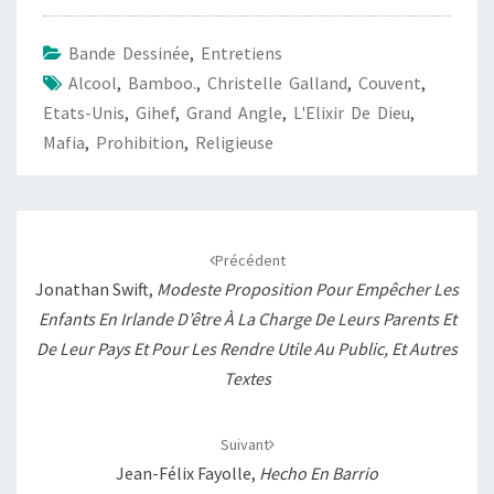
e
t
i
y
t
b
s
l
L
a
Bande Dessinée
,
Entretiens
o
A
i
g
Alcool
,
Bamboo.
,
Christelle Galland
,
Couvent
,
o
p
n
e
Etats-Unis
,
Gihef
,
Grand Angle
,
L'Elixir De Dieu
,
k
p
k
r
Mafia
,
Prohibition
,
Religieuse
Navigation
d'article
Précédent
Jonathan Swift,
Modeste Proposition Pour Empêcher Les
Enfants En Irlande D’être À La Charge De Leurs Parents Et
De Leur Pays Et Pour Les Rendre Utile Au Public, Et Autres
Textes
Suivant
Jean-Félix Fayolle,
Hecho En Barrio