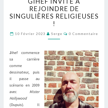
GIHEF INVITE À
DE
REJOINDRE DE
DIEU
,
GIHEF
SINGULIÈRES RELIGIEUSES
INVITE
!
À
Commentaires
REJOINDRE
10 Février 2023
Serge
0 Commentaire
DE
SINGULIÈRES
J
ihef commence
RELIGIEUSES
sa carrière
!
comme
dessinateur, puis
il passe au
scénario en 2009
avec
Mister
Hollywood
(Dupuis). Il