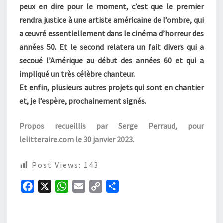
peux en dire pour le moment, c’est que le premier
rendra justice à une artiste américaine de l’ombre, qui
a œuvré essentiellement dans le cinéma d’horreur des
années 50. Et le second relatera un fait divers qui a
secoué l’Amérique au début des années 60 et qui a
impliqué un très célèbre chanteur.
Et enfin, plusieurs autres projets qui sont en chantier
et, je l’espère, prochainement signés.
Propos recueillis par Serge Perraud, pour
lelitteraire.com le 30 janvier 2023.
Post Views:
143
F
X
W
E
C
P
a
h
m
o
a
c
a
a
p
r