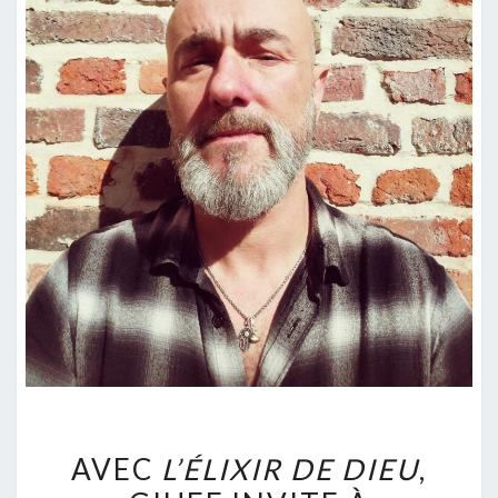
AVEC
AVEC
L’ÉLIXIR DE DIEU
,
L’ÉLIXIR