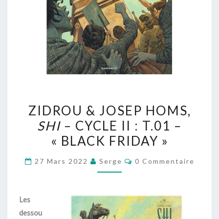
ZIDROU
ZIDROU & JOSEP HOMS,
&
SHI
– CYCLE II : T.01 –
JOSEP
« BLACK FRIDAY »
HOMS,
SHI
Commentaires
27 Mars 2022
Serge
0 Commentaire
–
CYCLE
II
Les
:
dessou
T.01