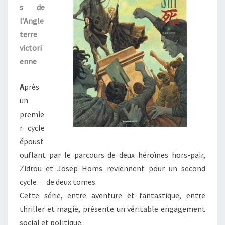
s de
–
l’Angle
« BLACK
terre
FRIDAY »
victori
enne
A
près
un
premie
r cycle
époust
ouflant par le parcours de deux héroïnes hors-pair,
Zidrou et Josep Homs reviennent pour un second
cycle… de deux tomes.
Cette série, entre aventure et fantastique, entre
thriller et magie, présente un véritable engagement
social et politique.