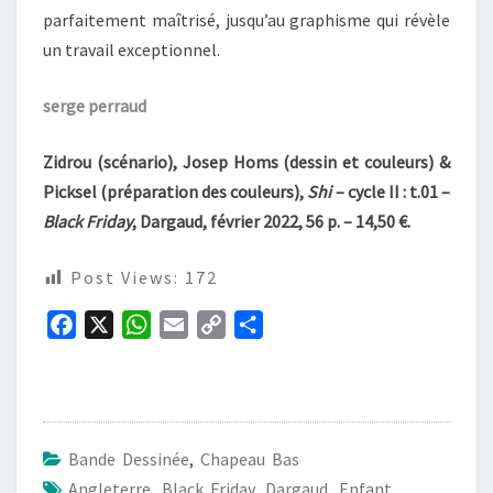
parfaitement maîtrisé, jusqu’au graphisme qui révèle
un travail exceptionnel.
serge perraud
Zidrou (scénario), Josep Homs (dessin et couleurs) &
Picksel (préparation des couleurs),
Shi
– cycle II : t.01 –
Black Friday
, Dargaud, février 2022, 56 p. – 14,50 €.
Post Views:
172
F
X
W
E
C
P
a
h
m
o
a
c
a
a
p
r
e
t
i
y
t
b
s
l
L
a
Bande Dessinée
,
Chapeau Bas
o
A
i
g
Angleterre
,
Black Friday
,
Dargaud
,
Enfant
,