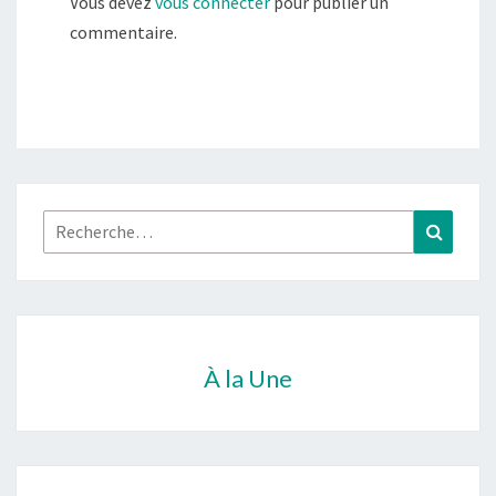
Vous devez
vous connecter
pour publier un
commentaire.
Rechercher :
Recher
À la Une