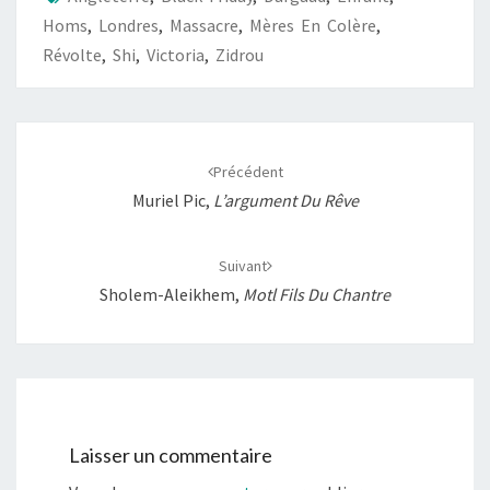
o
p
n
e
Homs
,
Londres
,
Massacre
,
Mères En Colère
,
k
p
k
r
Révolte
,
Shi
,
Victoria
,
Zidrou
Navigation
d'article
Précédent
Muriel Pic,
L’argument Du Rêve
Suivant
Sholem-Aleikhem,
Motl Fils Du Chantre
Laisser un commentaire