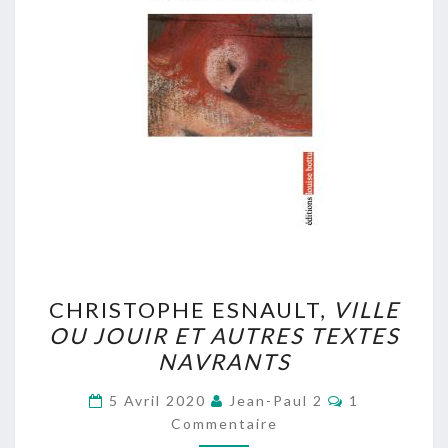
CHRISTOPHE
CHRISTOPHE ESNAULT,
VILLE
ESNAULT,
OU JOUIR ET AUTRES TEXTES
VILLE
NAVRANTS
OU
JOUIR
Commentair
5 Avril 2020
Jean-Paul 2
1
ET
Commentaire