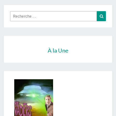
Rechercher :
Recher
À la Une