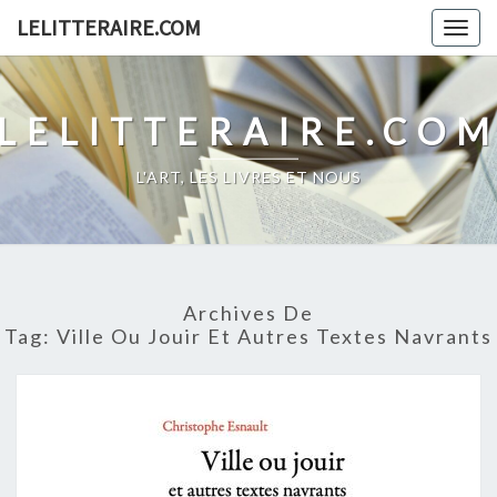
Skip
LELITTERAIRE.COM
Togg
to
navig
content
LELITTERAIRE.CO
L'ART, LES LIVRES ET NOUS
Archives De
Tag:
Ville Ou Jouir Et Autres Textes Navrants