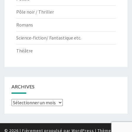
Pôle noir / Thriller
Romans
Science-fiction/ Fantastique etc.
Théâtre
ARCHIVES
Archives
© 2026
|
Fièrement propulsé par
WordPress
|
Thème :
Nisarg