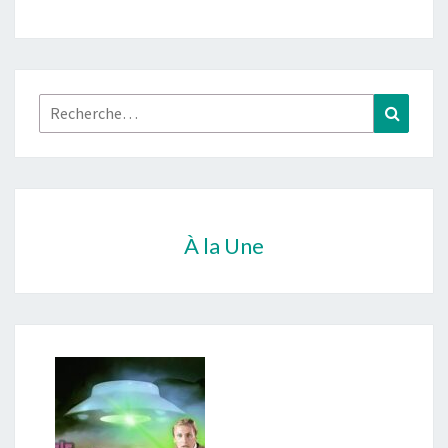
Rechercher :
Recher
À la Une