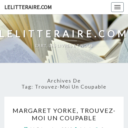
Skip
LELITTERAIRE.COM
Togg
to
navig
content
LELITTERAIRE.CO
L'ART, LES LIVRES ET NOUS
Archives De
Tag:
Trouvez-Moi Un Coupable
MARGARET
MARGARET YORKE, TROUVEZ-
YORKE,
MOI UN COUPABLE
TROUVEZ-
MOI
Commentair