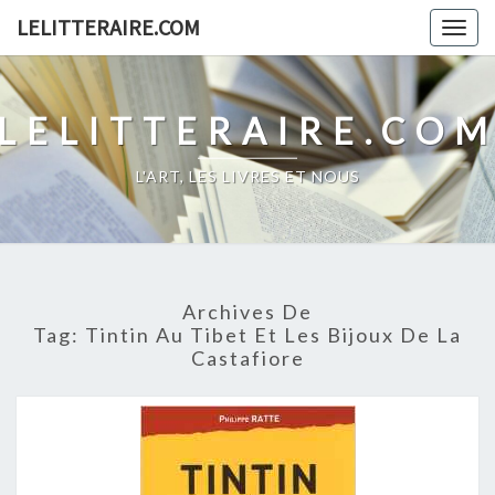
Skip
LELITTERAIRE.COM
Togg
to
navig
content
LELITTERAIRE.CO
L'ART, LES LIVRES ET NOUS
Archives De
Tag:
Tintin Au Tibet Et Les Bijoux De La
Castafiore