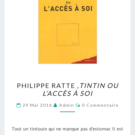
PHILIPPE
PHILIPPE RATTE ,
TINTIN OU
RATTE
L’ACCÈS À SOI
,
TINTIN
OU
Commentaires
29 Mai 2016
Admin
0 Commentaire
L’ACCÈS
À
SOI
Tout un tintouin qui ne manque pas d’estomac Il est