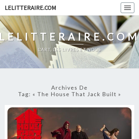
Skip
LELITTERAIRE.COM
Togg
to
navig
content
LELITTERAIRE.CO
L'ART, LES LIVRES ET NOUS
Archives De
Tag:
« The House That Jack Built »