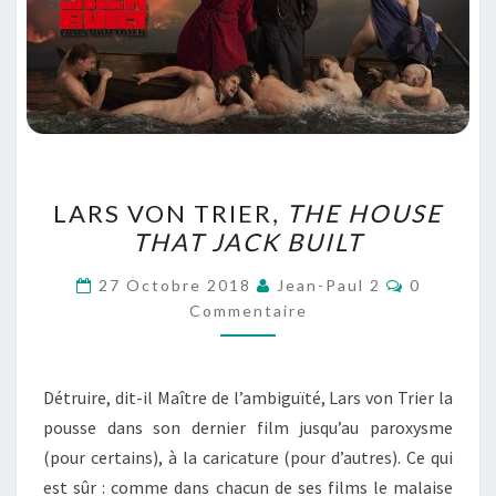
LARS
LARS VON TRIER,
THE HOUSE
VON
THAT JACK BUILT
TRIER,
THE
Commenta
27 Octobre 2018
Jean-Paul 2
0
HOUSE
Commentaire
THAT
JACK
Détruire, dit-il Maître de l’ambiguïté, Lars von Trier la
BUILT
pousse dans son dernier film jusqu’au paroxysme
(pour certains), à la caricature (pour d’autres). Ce qui
est sûr : comme dans chacun de ses films le malaise