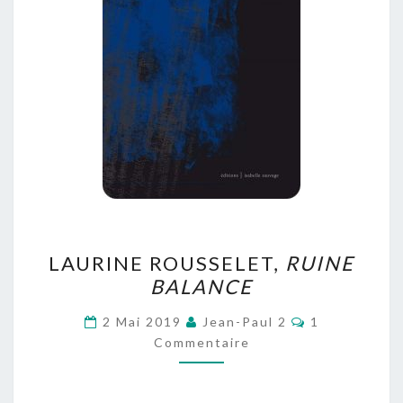
LAURINE
LAURINE ROUSSELET,
RUINE
ROUSSELET,
BALANCE
RUINE
BALANCE
Commentaire
2 Mai 2019
Jean-Paul 2
1
Commentaire