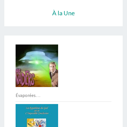
À la Une
Évaporées…