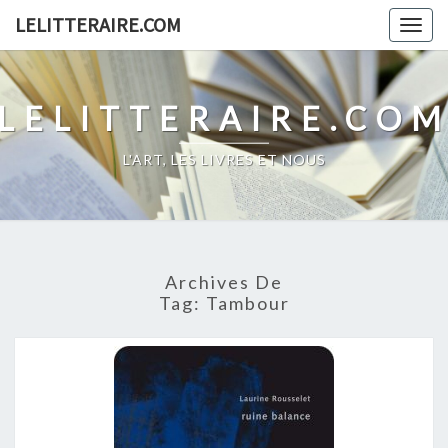
Skip
LELITTERAIRE.COM
Togg
to
navig
content
LELITTERAIRE.CO
L'ART, LES LIVRES ET NOUS
Archives De
Tag:
Tambour