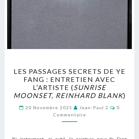
LES
LES PASSAGES SECRETS DE YE
PASSAGES
FANG : ENTRETIEN AVEC
SECRETS
L’ARTISTE (
SUNRISE
DE
MOONSET, REINHARD BLANK
)
YE
Commenta
FANG
20 Novembre 2025
Jean-Paul 2
0
Commentaire
:
ENTRETIEN
AVEC