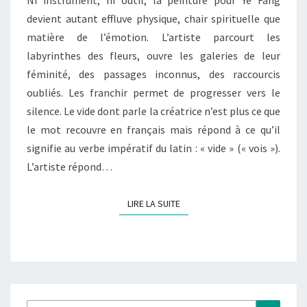
Ni instrument, ni outil, la peinture pour Ye Fang
L’ARTISTE
devient autant effluve physique, chair spirituelle que
(
SUNRISE
matière de l’émotion. L’artiste parcourt les
MOONSET,
labyrinthes des fleurs, ouvre les galeries de leur
REINHARD
féminité, des passages inconnus, des raccourcis
BLANK
)
oubliés. Les franchir permet de progresser vers le
silence. Le vide dont parle la créatrice n’est plus ce que
le mot recouvre en français mais répond à ce qu’il
signifie au verbe impératif du latin : « vide » (« vois »).
L’artiste répond…
LIRE LA SUITE
LIRE LA SUITE