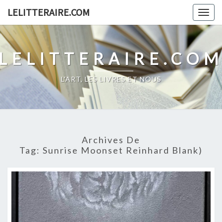
Skip
LELITTERAIRE.COM
Togg
to
navig
content
LELITTERAIRE.CO
L'ART, LES LIVRES ET NOUS
Archives De
Tag:
Sunrise Moonset Reinhard Blank)