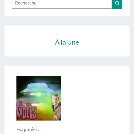
Rechercher :
Recher
À la Une
Évaporées…