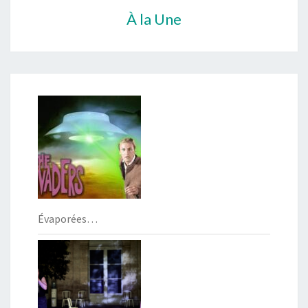
À la Une
Évaporées…