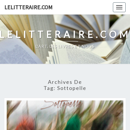
Skip
LELITTERAIRE.COM
Togg
to
navig
content
LELITTERAIRE.CO
L'ART, LES LIVRES ET NOUS
Archives De
Tag:
Sottopelle