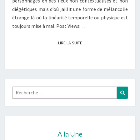
personnages en des lieux non contextualisés et non
diégétiques mais d’où jaillit une forme de mélancolie
étrange là où la linéarité temporelle ou physique est
toujours mise à mal. Post Views:…
LIRE LA SUITE
LIRE LA SUITE
Rechercher :
Recher
À la Une