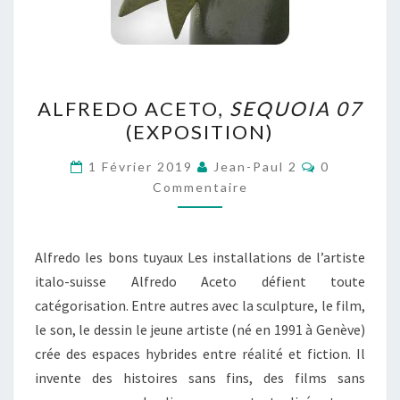
ALFREDO
ALFREDO ACETO,
SEQUOIA 07
ACETO,
(EXPOSITION)
SEQUOIA
07
Commentai
1 Février 2019
Jean-Paul 2
0
(EXPOSITION)
Commentaire
Alfredo les bons tuyaux Les installations de l’artiste
italo-suisse Alfredo Aceto défient toute
catégorisation. Entre autres avec la sculpture, le film,
le son, le dessin le jeune artiste (né en 1991 à Genève)
crée des espaces hybrides entre réalité et fiction. Il
invente des histoires sans fins, des films sans