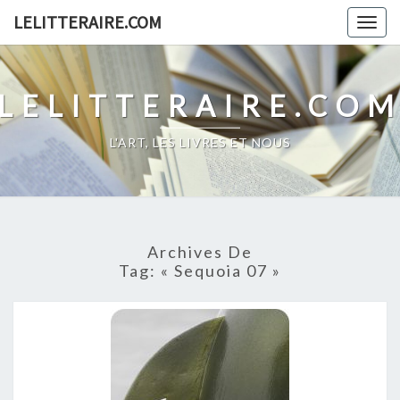
Skip
LELITTERAIRE.COM
Togg
to
navig
content
LELITTERAIRE.CO
L'ART, LES LIVRES ET NOUS
Archives De
Tag:
« Sequoia 07 »