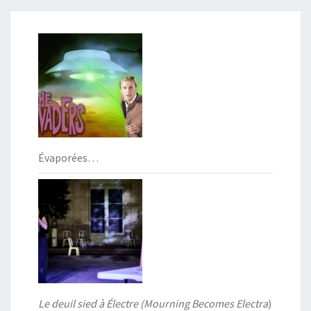
Évaporées…
Le deuil sied à Électre (Mourning Becomes Electra
)