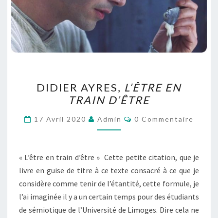
DIDIER
DIDIER AYRES,
L’ÊTRE EN
AYRES,
TRAIN D’ÊTRE
L’ÊTRE
EN
Commentaires
17 Avril 2020
Admin
0 Commentaire
TRAIN
D’ÊTRE
« L’être en train d’être » Cette petite citation, que je
livre en guise de titre à ce texte consacré à ce que je
considère comme tenir de l’étantité, cette formule, je
l’ai imaginée il y a un certain temps pour des étudiants
de sémiotique de l’Université de Limoges. Dire cela ne