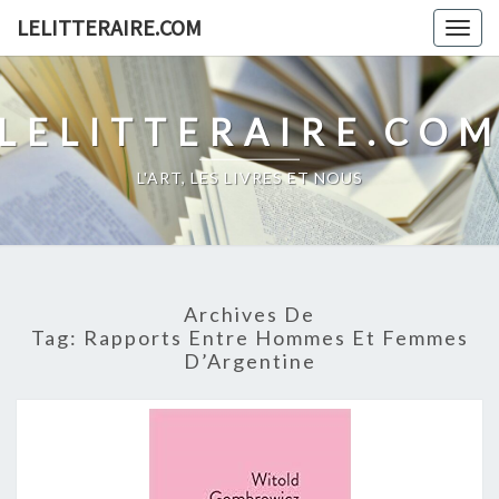
Skip
LELITTERAIRE.COM
Togg
to
navig
content
LELITTERAIRE.CO
L'ART, LES LIVRES ET NOUS
Archives De
Tag:
Rapports Entre Hommes Et Femmes
D’Argentine