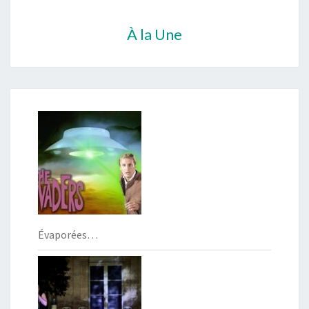
À la Une
Évaporées…