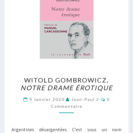
WITOLD
WITOLD GOMBROWICZ,
GOMBROWICZ,
NOTRE DRAME ÉROTIQUE
NOTRE
DRAME
Commentai
9 Janvier 2020
Jean-Paul 2
0
ÉROTIQUE
Commentaire
Argentines désargentées C’est sous un nom