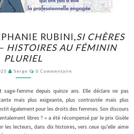
ANNA
PHANIE RUBINI,
SI CHÈRES
ROY
 HISTOIRES AU FÉMININ
&
PLURIEL
STÉPHANIE
RUBINI,
SI
Commentaires
025
Serge
0 Commentaire
CHÈRES
À
t sage-femme depuis quinze ans. Elle déclare ne pas
MON
tante mais plus exigeante, plus contrastée mais plus
CŒUR
nvestit également pour les droits des femmes. Son discours
–
entalement libres ? » a été récompensé par le prix Gisèle
HISTOIRES
r les lecteurs, dans dix histoires, vers ceux qu’elle aime
AU