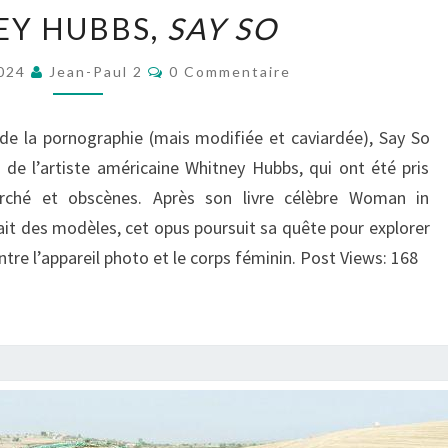
WHITNEY
EY HUBBS,
SAY SO
HUBBS,
SAY
Commentaires
2024
Jean-Paul 2
0 Commentaire
SO
de la pornographie (mais modifiée et caviardée), Say So
 de l’artiste américaine Whitney Hubbs, qui ont été pris
rché et obscènes. Après son livre célèbre Woman in
ait des modèles, cet opus poursuit sa quête pour explorer
ntre l’appareil photo et le corps féminin. Post Views: 168