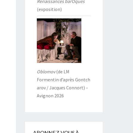
Renaissances barOques
(exposition)
Oblomov
(de LM
Formentin d’après Gontch
arov / Jacques Connort) –
Avignon 2026
ABONNEZ-VOUS À