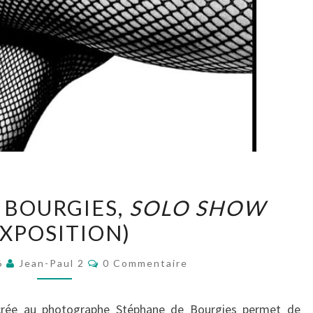
STÉPHANE
 BOURGIES,
SOLO SHOW
DE
EXPOSITION)
BOURGIES,
SOLO
Commentaires
26
Jean-Paul 2
0 Commentaire
SHOW
(EXPOSITION)
sacrée au photographe Stéphane de Bourgies permet de