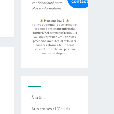
confidentialité
pour
plus d’informations.
Messager égaré !
Il arrive que le mail de confirmation
se perde dans les
méandres du
dossier SPAM
de votre boîte mail. Si
vous ne voyez rien venir dans les
prochaines minutes, allez fouiller
dans ces abymes, tel un héros
sauvant des limbes un précieux
manuscrit disparu !
À la Une
Arts croisés / L'Oeil du