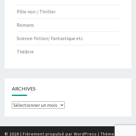
Pôle noir / Thriller
Romans
Science-fiction/ Fantastique etc.
Théâtre
ARCHIVES
Archives
© 2026
|
Fièrement propulsé par
WordPress
|
Thème :
Nisarg