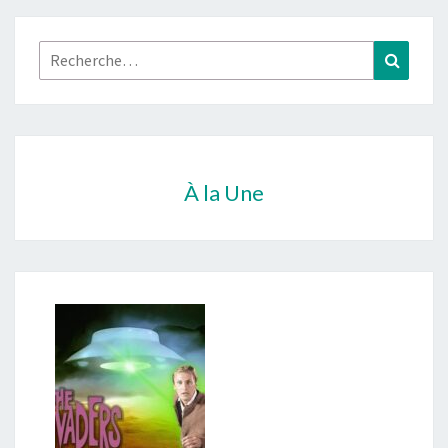
Rechercher :
Recher
À la Une