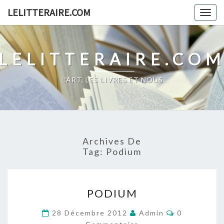
Skip
LELITTERAIRE.COM
Togg
to
navig
content
LELITTERAIRE.CO
L'ART, LES LIVRES ET NOUS
Archives De
Tag:
Podium
PODIUM
PODIUM
Commentair
28 Décembre 2012
Admin
0