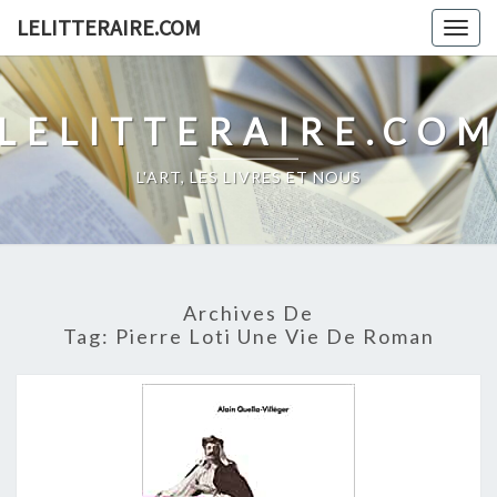
Skip
LELITTERAIRE.COM
Togg
to
navig
content
LELITTERAIRE.CO
L'ART, LES LIVRES ET NOUS
Archives De
Tag:
Pierre Loti Une Vie De Roman