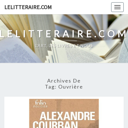
Skip
LELITTERAIRE.COM
Togg
to
navig
content
LELITTERAIRE.CO
L'ART, LES LIVRES ET NOUS
Archives De
Tag:
Ouvrière