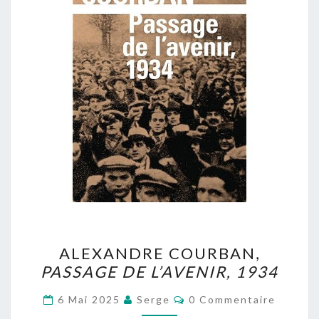
ALEXANDRE
ALEXANDRE COURBAN,
COURBAN,
PASSAGE DE L’AVENIR, 1934
PASSAGE
DE
Commentaires
6 Mai 2025
Serge
0 Commentaire
L’AVENIR,