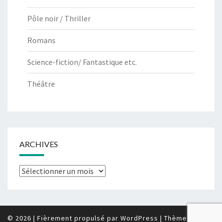
Pôle noir / Thriller
Romans
Science-fiction/ Fantastique etc.
Théâtre
ARCHIVES
Archives
© 2026
|
Fièrement propulsé par
WordPress
|
Thème :
Nisarg