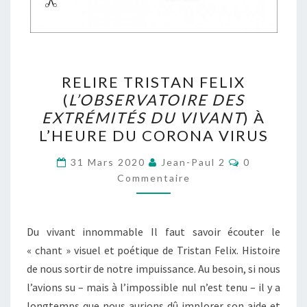
RELIRE
RELIRE TRISTAN FELIX
TRISTAN
(
L’OBSERVATOIRE DES
FELIX
EXTRÉMITÉS DU VIVANT
) À
(
L’OBSERVATOIRE
L’HEURE DU CORONA VIRUS
DES
Commentair
EXTRÉMITÉS
31 Mars 2020
Jean-Paul 2
0
Commentaire
DU
VIVANT
)
À
Du vivant innommable Il faut savoir écouter le
L’HEURE
« chant » visuel et poétique de Tristan Felix. Histoire
DU
de nous sortir de notre impuissance. Au besoin, si nous
CORONA
l’avions su – mais à l’impossible nul n’est tenu – il y a
VIRUS
longtemps que nous aurions dû implorer son aide et