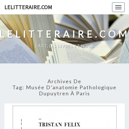
Skip
LELITTERAIRE.COM
Togg
to
navig
content
LELITTERAIRE.CO
L'ART, LES LIVRES ET NOUS
Archives De
Tag:
Musée D’anatomie Pathologique
Dupuytren À Paris