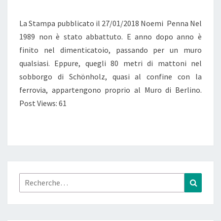
TRENT’ANNI
La Stampa pubblicato il 27/01/2018 Noemi Penna Nel
(« 80
1989 non è stato abbattuto. E anno dopo anno è
MÈTRES
finito nel dimenticatoio, passando per un muro
DU
qualsiasi. Eppure, quegli 80 metri di mattoni nel
MUR
sobborgo di Schönholz, quasi al confine con la
DE
ferrovia, appartengono proprio al Muro di Berlino.
BERLIN
Post Views: 61
RETROUVÉS:
ILS
ÉTAIENT
RESTÉS
CACHÉS
PENDANT
Rechercher :
Recher
PRESQUE
TRENTE
ANS »)