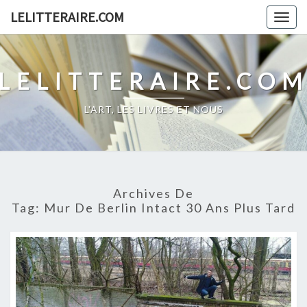
Skip
LELITTERAIRE.COM
Togg
to
navig
content
LELITTERAIRE.CO
L'ART, LES LIVRES ET NOUS
Archives De
Tag:
Mur De Berlin Intact 30 Ans Plus Tard