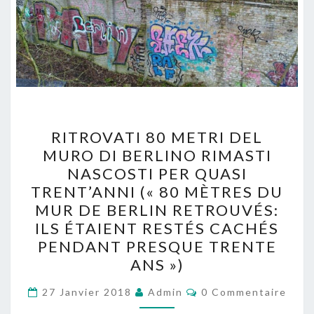
RITROVATI
RITROVATI 80 METRI DEL
80
MURO DI BERLINO RIMASTI
METRI
NASCOSTI PER QUASI
DEL
TRENT’ANNI (« 80 MÈTRES DU
MURO
MUR DE BERLIN RETROUVÉS:
DI
ILS ÉTAIENT RESTÉS CACHÉS
BERLINO
PENDANT PRESQUE TRENTE
RIMASTI
ANS »)
NASCOSTI
Commentaires
27 Janvier 2018
Admin
PER
0 Commentaire
QUASI