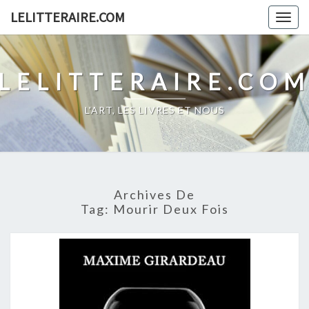
Skip
LELITTERAIRE.COM
Togg
to
navig
content
LELITTERAIRE.CO
L'ART, LES LIVRES ET NOUS
Archives De
Tag:
Mourir Deux Fois