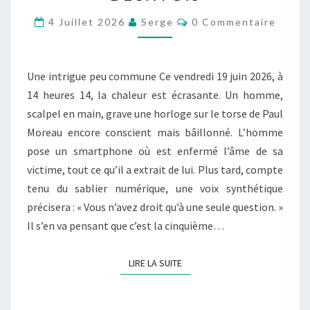
MOURIR
DEUX
Commentaires
4 Juillet 2026
Serge
0 Commentaire
FOIS
Une intrigue peu commune Ce vendredi 19 juin 2026, à
14 heures 14, la chaleur est écrasante. Un homme,
scalpel en main, grave une horloge sur le torse de Paul
Moreau encore conscient mais bâillonné. L’homme
pose un smartphone où est enfermé l’âme de sa
victime, tout ce qu’il a extrait de lui. Plus tard, compte
tenu du sablier numérique, une voix synthétique
précisera : « Vous n’avez droit qu’à une seule question. »
Il s’en va pensant que c’est la cinquième…
LIRE LA SUITE
LIRE LA SUITE