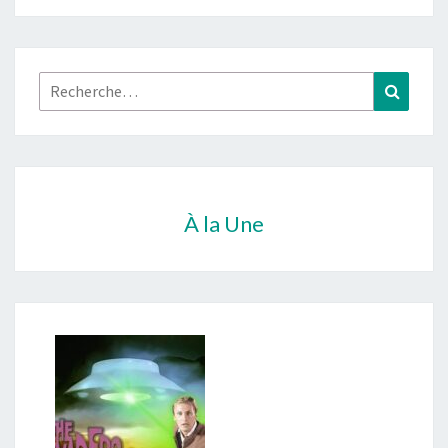
Rechercher :
Recher
À la Une