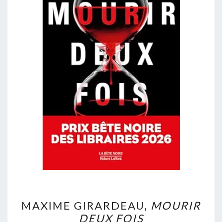
MAXIME
MAXIME GIRARDEAU,
MOURIR
GIRARDEAU,
DEUX FOIS