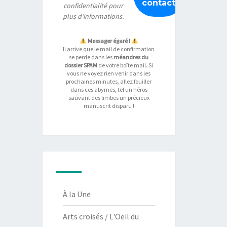
confidentialité
pour
plus d’informations.
Messager égaré !
Il arrive que le mail de confirmation
se perde dans les
méandres du
dossier SPAM
de votre boîte mail. Si
vous ne voyez rien venir dans les
prochaines minutes, allez fouiller
dans ces abymes, tel un héros
sauvant des limbes un précieux
manuscrit disparu !
À la Une
Arts croisés / L'Oeil du