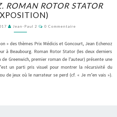
. ROMAN ROTOR STATOR
ECHENOZ.
EXPOSITION)
ROMAN
ROTOR
Commentaires
2017
Jean-Paul 2
0 Commentaire
STATOR
(EXPOSITION)
on » des thèmes Prix Médicis et Goncourt, Jean Echenoz
eur à Beaubourg. Roman Rotor Stator (les deux derniers
n de Greenwich, premier roman de l’auteur) présente une
st un parti pris visuel pour montrer la récursivité du
ou de jeux où le narrateur se perd (cf. « Je m’en vais »).