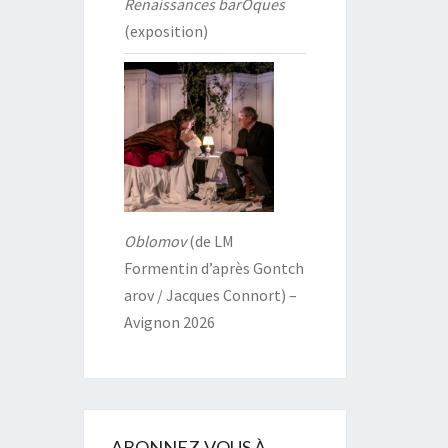
Renaissances barOques
(exposition)
Oblomov
(de LM
Formentin d’après Gontch
arov / Jacques Connort) –
Avignon 2026
ABONNEZ-VOUS À