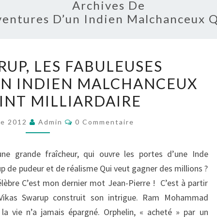
Archives De
ventures D’un Indien Malchanceux Q
VIKAS
RUP, LES FABULEUSES
SWARUP,
UN INDIEN MALCHANCEUX
LES
INT MILLIARDAIRE
FABULEUSES
AVENTURES
Commentaires
re 2012
Admin
0 Commentaire
D’UN
INDIEN
ne grande fraîcheur, qui ouvre les portes d’une Inde
MALCHANCEUX
 de pudeur et de réalisme Qui veut gagner des millions ?
QUI
élèbre C’est mon dernier mot Jean-Pierre ! C’est à partir
DEVINT
 Vikas Swarup construit son intrigue. Ram Mohammad
MILLIARDAIRE
 vie n’a jamais épargné. Orphelin, « acheté » par un