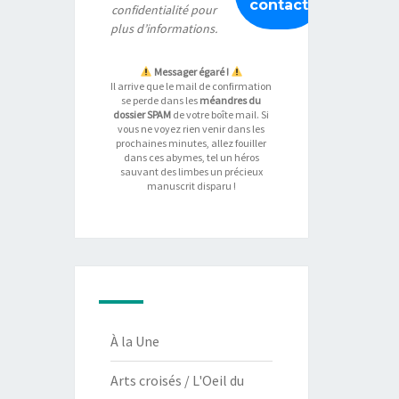
confidentialité
pour
plus d’informations.
Messager égaré !
Il arrive que le mail de confirmation
se perde dans les
méandres du
dossier SPAM
de votre boîte mail. Si
vous ne voyez rien venir dans les
prochaines minutes, allez fouiller
dans ces abymes, tel un héros
sauvant des limbes un précieux
manuscrit disparu !
À la Une
Arts croisés / L'Oeil du