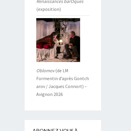
Renaissances barOques
(exposition)
Oblomov
(de LM
Formentin d’après Gontch
arov / Jacques Connort) –
Avignon 2026
ABONNEZ-VOUS À