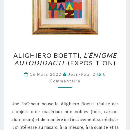
ALIGHIERO
ALIGHIERO BOETTI,
L’ÉNIGME
BOETTI,
AUTODIDACTE
(EXPOSITION)
L’ÉNIGME
AUTODIDACTE
Commentair
16 Mars 2022
Jean-Paul 2
0
(EXPOSITION)
Commentaire
Une fraîcheur nouvelle Alighiero Boetti réalise des
« objets » de matériaux non nobles (bois, carton,
aluminium) et de manière instinctivement surréaliste
il s’intéresse au hasard, à la mesure, à la dualité et la