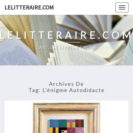
Skip
LELITTERAIRE.COM
Togg
to
navig
content
LELITTERAIRE.CO
L'ART, LES LIVRES ET NOUS
Archives De
Tag:
L’énigme Autodidacte