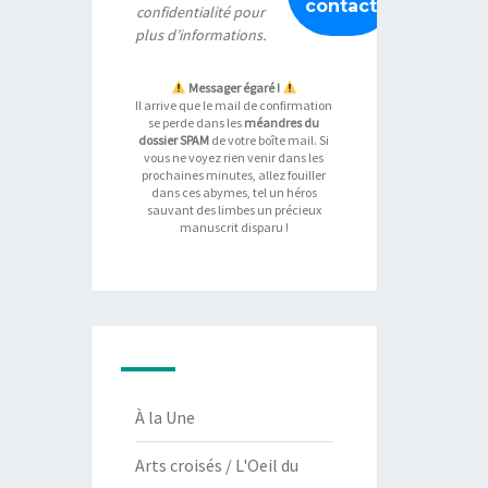
confidentialité
pour
plus d’informations.
Messager égaré !
Il arrive que le mail de confirmation
se perde dans les
méandres du
dossier SPAM
de votre boîte mail. Si
vous ne voyez rien venir dans les
prochaines minutes, allez fouiller
dans ces abymes, tel un héros
sauvant des limbes un précieux
manuscrit disparu !
À la Une
Arts croisés / L'Oeil du