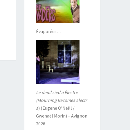
Évaporées…
Le deuil sied à Électre
(Mourning Becomes Electr
a
) (Eugene O’Neill /
Gwenaël Morin) – Avignon
2026