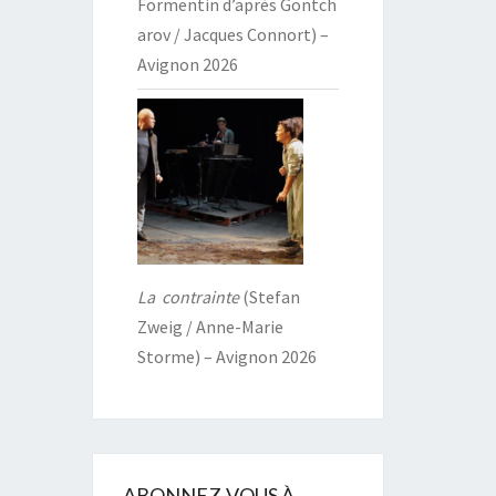
Formentin d’après Gontch
arov / Jacques Connort) –
Avignon 2026
La contrainte
(Stefan
Zweig / Anne-Marie
Storme) – Avignon 2026
ABONNEZ-VOUS À