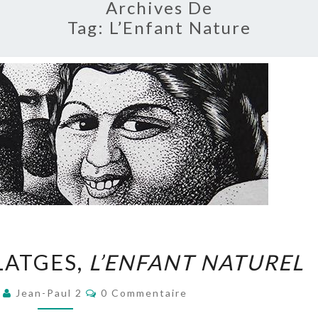
Archives De
Tag:
L’Enfant Nature
GUILLAUME
LATGES,
L’ENFANT NATUREL
SOULATGES,
L’ENFANT
Commentaires
3
Jean-Paul 2
0 Commentaire
NATUREL