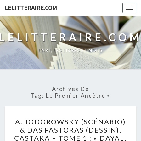
Skip
LELITTERAIRE.COM
Togg
to
navig
content
LELITTERAIRE.CO
L'ART, LES LIVRES ET NOUS
Archives De
Tag:
Le Premier Ancêtre »
A.
A. JODOROWSKY (SCÉNARIO)
JODOROWSKY
& DAS PASTORAS (DESSIN),
(SCÉNARIO)
CASTAKA – TOME 1 : « DAYAL,
&