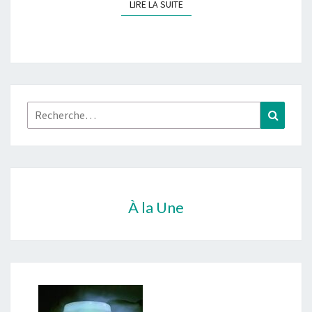
LIRE LA SUITE
LIRE LA SUITE
Rechercher :
Recher
À la Une