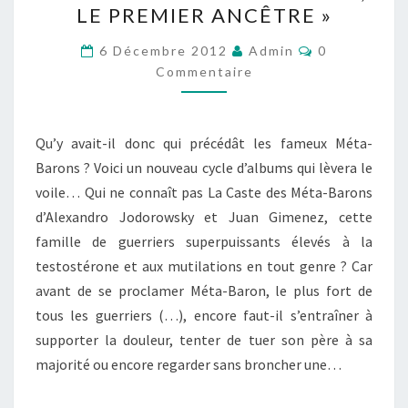
LE PREMIER ANCÊTRE »
DAS
Commentair
PASTORAS
6 Décembre 2012
Admin
0
Commentaire
(DESSIN),
CASTAKA
–
Qu’y avait-il donc qui précédât les fameux Méta-
TOME
Barons ? Voici un nouveau cycle d’albums qui lèvera le
1
voile… Qui ne connaît pas La Caste des Méta-Barons
:
d’Alexandro Jodorowsky et Juan Gimenez, cette
« DAYAL,
famille de guerriers superpuissants élevés à la
LE
testostérone et aux mutilations en tout genre ? Car
PREMIER
avant de se proclamer Méta-Baron, le plus fort de
ANCÊTRE »
tous les guerriers (…), encore faut-il s’entraîner à
supporter la douleur, tenter de tuer son père à sa
majorité ou encore regarder sans broncher une…