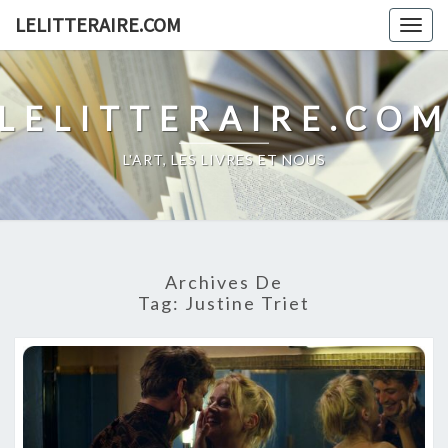
Skip
LELITTERAIRE.COM
Togg
to
navig
content
LELITTERAIRE.CO
L'ART, LES LIVRES ET NOUS
Archives De
Tag:
Justine Triet