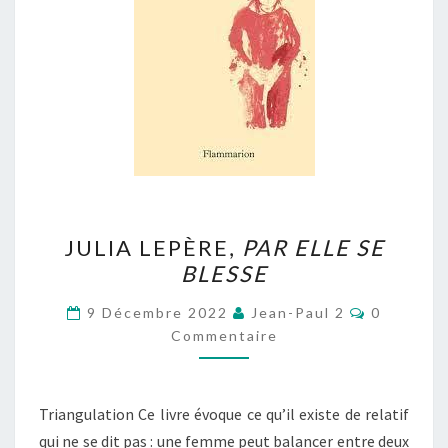
JULIA
JULIA LEPÈRE,
PAR ELLE SE
LEPÈRE,
BLESSE
PAR
ELLE
Commenta
9 Décembre 2022
Jean-Paul 2
0
SE
Commentaire
BLESSE
Triangulation Ce livre évoque ce qu’il existe de relatif
qui ne se dit pas : une femme peut balancer entre deux