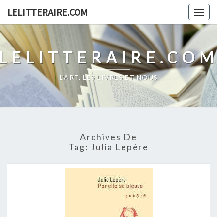
Skip
LELITTERAIRE.COM
Togg
to
navig
content
LELITTERAIRE.CO
L'ART, LES LIVRES ET NOUS
Archives De
Tag:
Julia Lepère