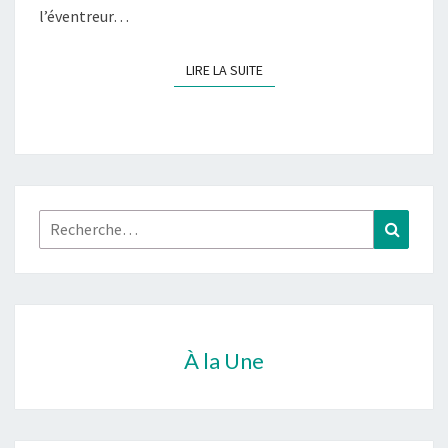
l’éventreur…
LIRE LA SUITE
LIRE LA SUITE
Rechercher :
Recher
À la Une