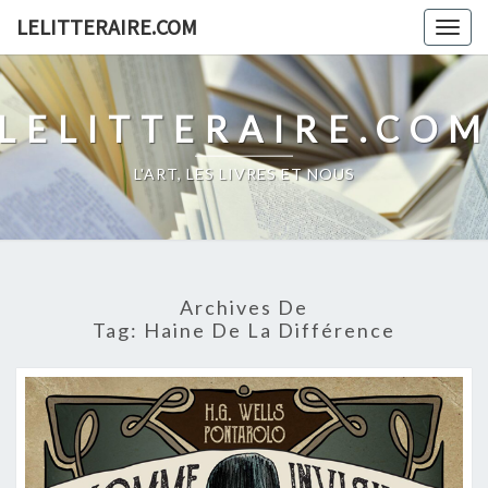
Skip
LELITTERAIRE.COM
Togg
to
navig
content
LELITTERAIRE.CO
L'ART, LES LIVRES ET NOUS
Archives De
Tag:
Haine De La Différence