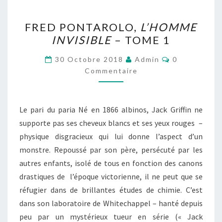
FRED
FRED PONTAROLO,
L’HOMME
PONTAROLO,
INVISIBLE
– TOME 1
L’HOMME
INVISIBLE
Commentaire
30 Octobre 2018
Admin
0
–
Commentaire
TOME
1
Le pari du paria Né en 1866 albinos, Jack Griffin ne
supporte pas ses cheveux blancs et ses yeux rouges –
physique disgracieux qui lui donne l’aspect d’un
monstre. Repoussé par son père, persécuté par les
autres enfants, isolé de tous en fonction des canons
drastiques de l’époque victorienne, il ne peut que se
réfugier dans de brillantes études de chimie. C’est
dans son laboratoire de Whitechappel – hanté depuis
peu par un mystérieux tueur en série (« Jack