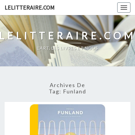
Skip
LELITTERAIRE.COM
Togg
to
navig
content
LELITTERAIRE.CO
L'ART, LES LIVRES ET NOUS
Archives De
Tag:
Funland