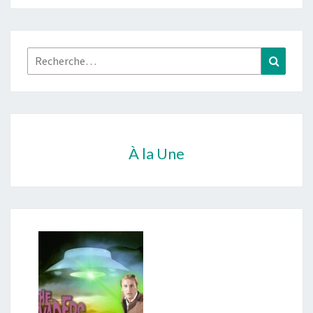
Rechercher :
Recher
À la Une