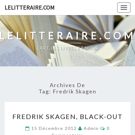
Skip
LELITTERAIRE.COM
Togg
to
navig
content
LELITTERAIRE.CO
L'ART, LES LIVRES ET NOUS
Archives De
Tag:
Fredrik Skagen
FREDRIK
FREDRIK SKAGEN, BLACK-OUT
SKAGEN,
BLACK-
Commentair
15 Décembre 2012
Admin
0
OUT