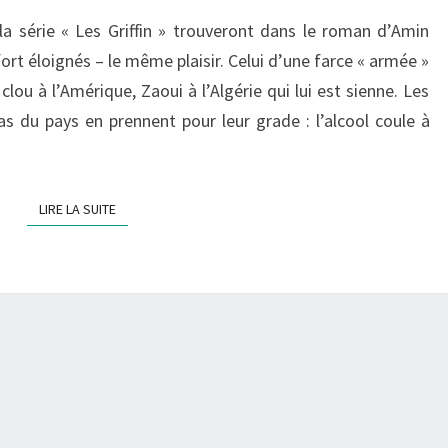
L’ŒUF
a série « Les Griffin » trouveront dans le roman d’Amin
ort éloignés – le même plaisir. Celui d’une farce « armée »
r clou à l’Amérique, Zaoui à l’Algérie qui lui est sienne. Les
as du pays en prennent pour leur grade : l’alcool coule à
LIRE LA SUITE
LIRE LA SUITE