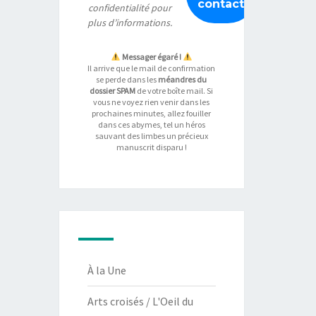
confidentialité
pour
plus d’informations.
Messager égaré !
Il arrive que le mail de confirmation
se perde dans les
méandres du
dossier SPAM
de votre boîte mail. Si
vous ne voyez rien venir dans les
prochaines minutes, allez fouiller
dans ces abymes, tel un héros
sauvant des limbes un précieux
manuscrit disparu !
À la Une
Arts croisés / L'Oeil du