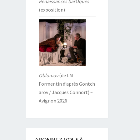
Renaissances barOques
(exposition)
Oblomov
(de LM
Formentin d’après Gontch
arov / Jacques Connort) –
Avignon 2026
ABONNEZ-VOUS À