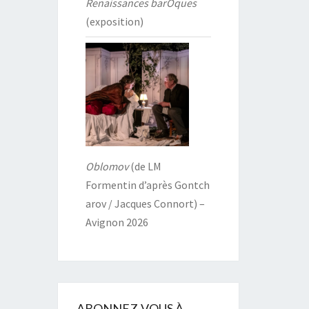
Renaissances barOques
(exposition)
Oblomov
(de LM
Formentin d’après Gontch
arov / Jacques Connort) –
Avignon 2026
ABONNEZ-VOUS À