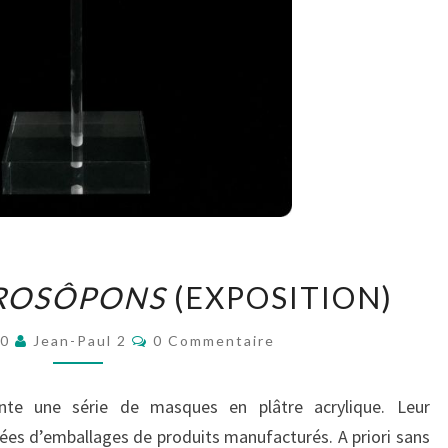
ANGÉLIQUE,
ROSÔPONS
(EXPOSITION)
PROSÔPONS
(EXPOSITION)
Commentaires
20
Jean-Paul 2
0 Commentaire
ente une série de masques en plâtre acrylique. Leur
rées d’emballages de produits manufacturés. A priori sans