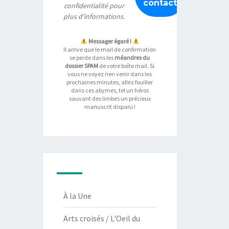
confidentialité
pour
plus d’informations.
Messager égaré !
Il arrive que le mail de confirmation
se perde dans les
méandres du
dossier SPAM
de votre boîte mail. Si
vous ne voyez rien venir dans les
prochaines minutes, allez fouiller
dans ces abymes, tel un héros
sauvant des limbes un précieux
manuscrit disparu !
À la Une
Arts croisés / L'Oeil du