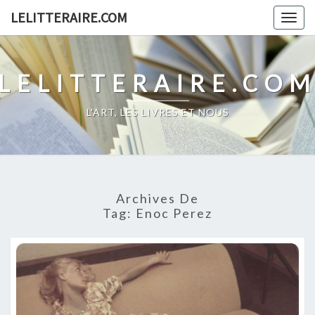
Skip
LELITTERAIRE.COM
Togg
to
navig
content
LELITTERAIRE.CO
L'ART, LES LIVRES ET NOUS
Archives De
Tag:
Enoc Perez