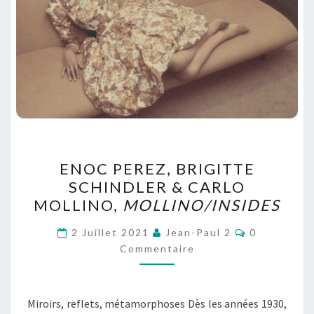
ENOC
ENOC PEREZ, BRIGITTE
PEREZ,
SCHINDLER & CARLO
BRIGITTE
MOLLINO,
MOLLINO/INSIDES
SCHINDLER
&
Commentair
2 Juillet 2021
Jean-Paul 2
0
CARLO
Commentaire
MOLLINO,
MOLLINO/INSIDES
Miroirs, reflets, métamorphoses Dès les années 1930,