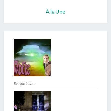
À la Une
Évaporées…