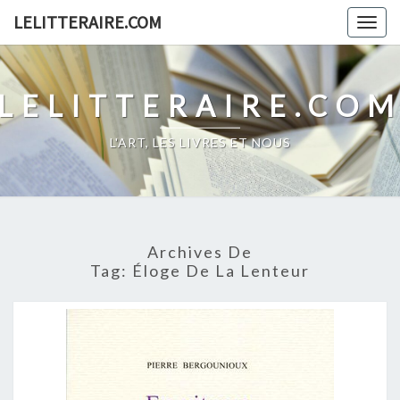
Skip
LELITTERAIRE.COM
Togg
to
navig
content
LELITTERAIRE.CO
L'ART, LES LIVRES ET NOUS
Archives De
Tag:
Éloge De La Lenteur