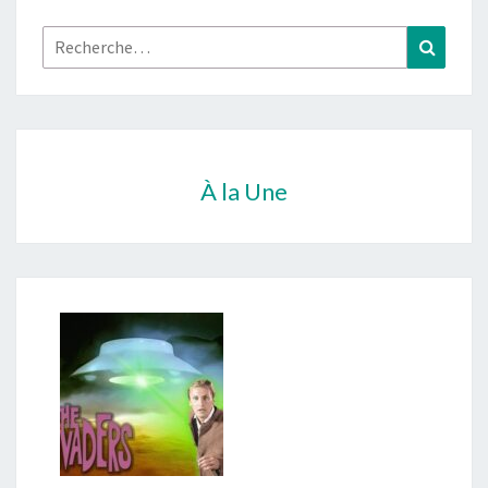
Rechercher :
Recher
À la Une