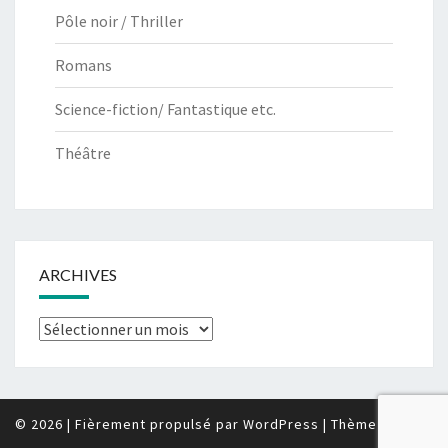
Pôle noir / Thriller
Romans
Science-fiction/ Fantastique etc.
Théâtre
ARCHIVES
Archives
© 2026
|
Fièrement propulsé par
WordPress
|
Thème :
Nisarg