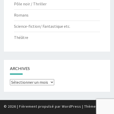
Pôle noir / Thriller
Romans
Science-fiction/ Fantastique etc.
Théâtre
ARCHIVES
Archives
© 2026
|
Fièrement propulsé par
WordPress
|
Thème :
Nisarg