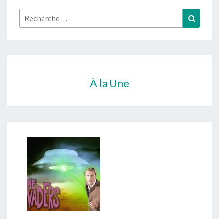
Rechercher :
Recher
À la Une