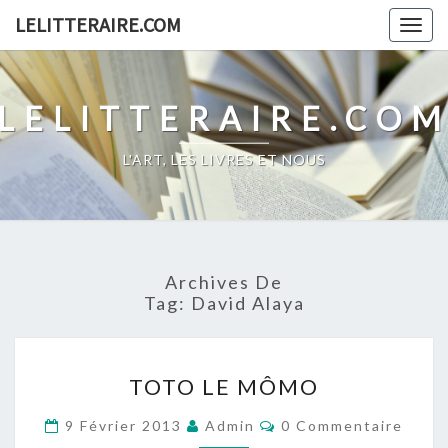
Skip
LELITTERAIRE.COM
Togg
to
navig
content
LELITTERAIRE.CO
L'ART, LES LIVRES ET NOUS
Archives De
Tag:
David Alaya
TOTO
TOTO LE MÔMO
LE
MÔMO
Commentaires
9 Février 2013
Admin
0 Commentaire