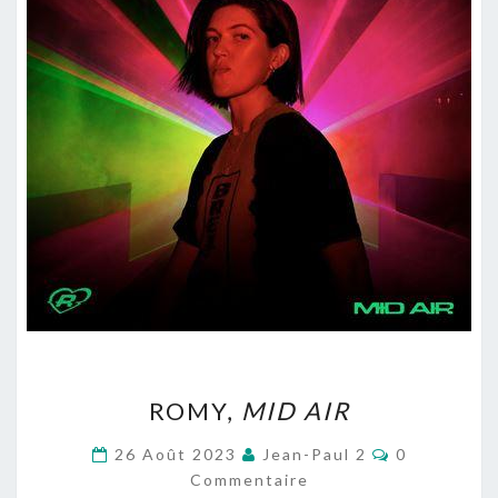
ROMY,
ROMY,
MID AIR
MID
AIR
Commentair
26 Août 2023
Jean-Paul 2
0
Commentaire