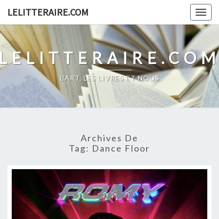
Skip
LELITTERAIRE.COM
Togg
to
navig
content
LELITTERAIRE.CO
L'ART, LES LIVRES ET NOUS
Archives De
Tag:
Dance Floor