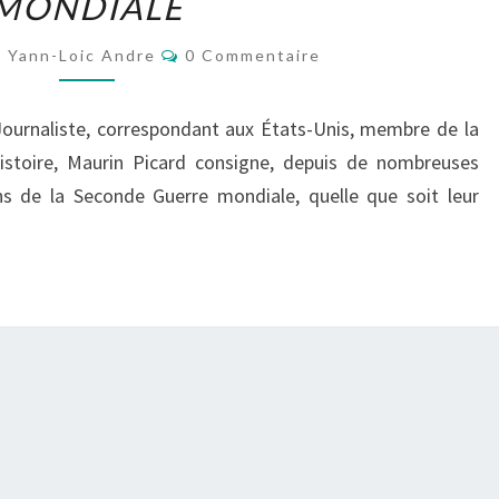
MONDIALE
ORDINAIRES
Commentaires
Yann-Loic Andre
0 Commentaire
:
AU
ournaliste, correspondant aux États-Unis, membre de la
CŒUR
istoire, Maurin Picard consigne, depuis de nombreuses
DE
s de la Seconde Guerre mondiale, quelle que soit leur
LA
SECONDE
GUERRE
MONDIALE