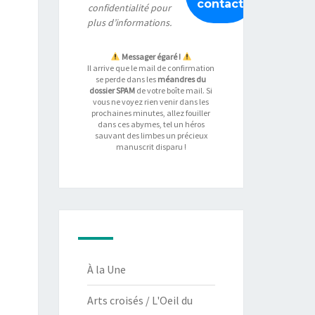
confidentialité
pour
plus d’informations.
Messager égaré !
Il arrive que le mail de confirmation
se perde dans les
méandres du
dossier SPAM
de votre boîte mail. Si
vous ne voyez rien venir dans les
prochaines minutes, allez fouiller
dans ces abymes, tel un héros
sauvant des limbes un précieux
manuscrit disparu !
À la Une
Arts croisés / L'Oeil du