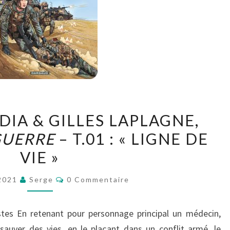
PATRICE
DIA & GILLES LAPLAGNE,
BUENDIA
GUERRE
– T.01 : « LIGNE DE
&
VIE »
GILLES
LAPLAGNE,
Commentaires
 2021
Serge
0 Commentaire
MÉDECINS
DE
es En retenant pour personnage principal un médecin,
GUERRE
sauver des vies, en le plaçant dans un conflit armé, le