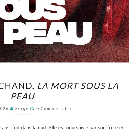
STÉPHANE
CHAND,
LA MORT SOUS LA
MARCHAND,
PEAU
LA
MORT
Commentaires
2026
Serge
0 Commentaire
SOUS
LA
s, fuit dans la nuit. Elle est poursuivie par son frère et