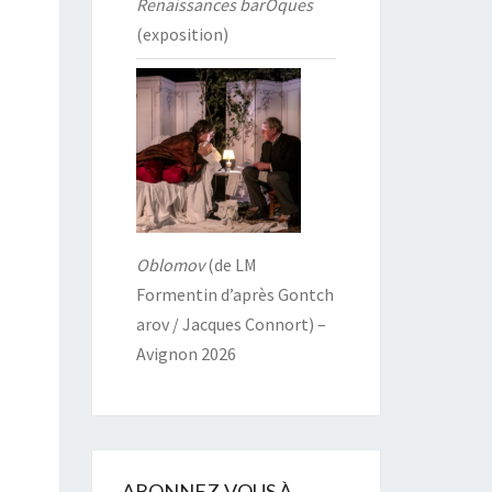
Renaissances barOques
(exposition)
Oblomov
(de LM
Formentin d’après Gontch
arov / Jacques Connort) –
Avignon 2026
ABONNEZ-VOUS À