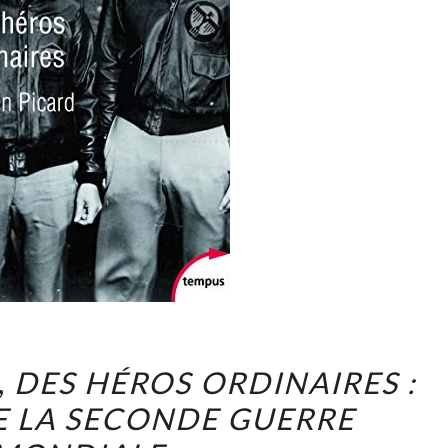
MAURIN
,
DES HÉROS ORDINAIRES :
PICARD,
 LA SECONDE GUERRE
DES
HÉROS