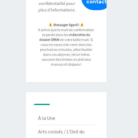
confidentialité
pour
plus d’informations.
Messager égaré !
Il arrive que le mail de confirmation
se perde dans les
méandres du
dossier SPAM
de votre boîte mail. Si
vous ne voyez rien venir dans les
prochaines minutes, allez fouiller
dans ces abymes, tel un héros
sauvant des limbes un précieux
manuscrit disparu !
À la Une
Arts croisés / L'Oeil du