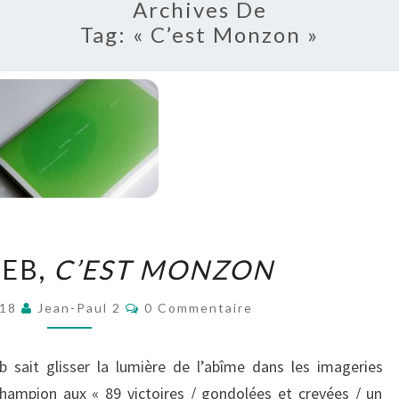
Archives De
Tag:
« C’est Monzon »
LUCIE
ÏEB,
C’EST MONZON
TAÏEB,
C’EST
Commentaires
018
Jean-Paul 2
0 Commentaire
MONZON
b sait glisser la lumière de l’abîme dans les imageries
champion aux « 89 victoires / gondolées et crevées / un