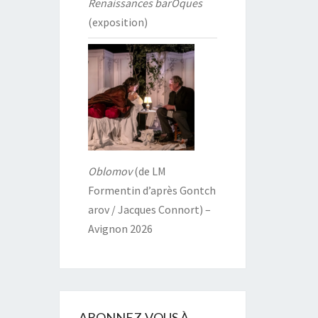
Renaissances barOques
(exposition)
Oblomov
(de LM
Formentin d’après Gontch
arov / Jacques Connort) –
Avignon 2026
ABONNEZ-VOUS À