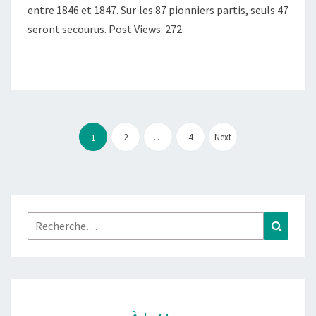
entre 1846 et 1847. Sur les 87 pionniers partis, seuls 47
seront secourus. Post Views: 272
Pagination
des
2
…
4
Next
1
publications
Rechercher :
Recher