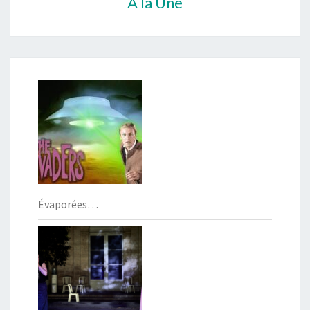
À la Une
Évaporées…