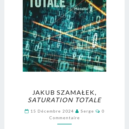
JAKUB
JAKUB SZAMAŁEK,
SZAMAŁEK,
SATURATION TOTALE
SATURATION
TOTALE
Commentair
15 Décembre 2024
Serge
0
Commentaire