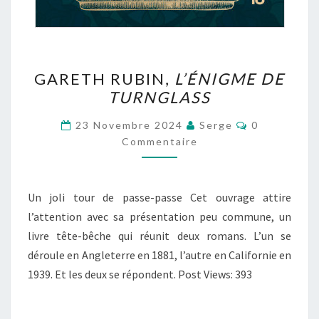
GARETH
GARETH RUBIN,
L’ÉNIGME DE
RUBIN,
TURNGLASS
L’ÉNIGME
DE
Commentair
23 Novembre 2024
Serge
0
TURNGLASS
Commentaire
Un joli tour de passe-passe Cet ouvrage attire
l’attention avec sa présentation peu commune, un
livre tête-bêche qui réunit deux romans. L’un se
déroule en Angleterre en 1881, l’autre en Californie en
1939. Et les deux se répondent. Post Views: 393