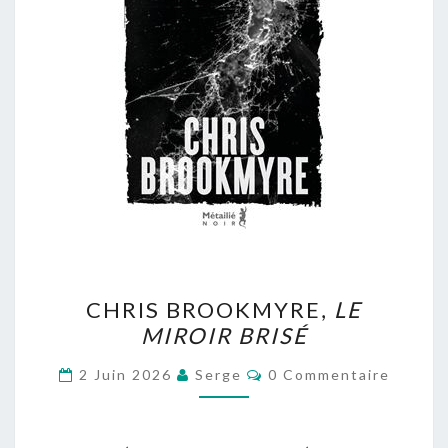
CHRIS
CHRIS BROOKMYRE,
LE
BROOKMYRE,
MIROIR BRISÉ
LE
MIROIR
Commentaires
2 Juin 2026
Serge
0 Commentaire
BRISÉ