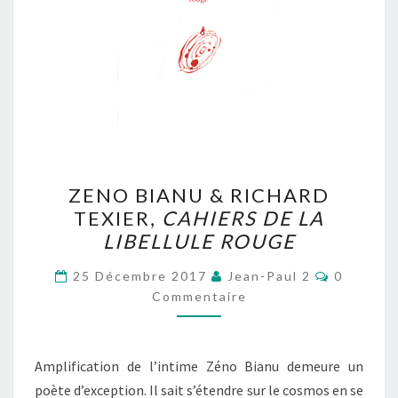
ZENO
ZENO BIANU & RICHARD
BIANU
TEXIER,
CAHIERS DE LA
&
LIBELLULE ROUGE
RICHARD
TEXIER,
Commenta
25 Décembre 2017
Jean-Paul 2
0
CAHIERS
Commentaire
DE
LA
Amplification de l’intime Zéno Bianu demeure un
LIBELLULE
poète d’exception. Il sait s’étendre sur le cosmos en se
ROUGE