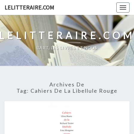
Skip
LELITTERAIRE.COM
Togg
to
navig
content
LELITTERAIRE.CO
L'ART, LES LIVRES ET NOUS
Archives De
Tag:
Cahiers De La Libellule Rouge