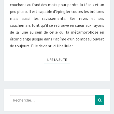
couchant au fond des mots pour perdre la tête « et un
peu plus ». Il est capable d’épingler toutes les brûlures
mais aussi les ravissements. Ses rêves et ses
cauchemars font qu’il se retrouve en sueur aux rayons
de la lune au sein de celle qui la métamorphose en
élixir d’ange jusque dans l’abîme d’un tombeau ouvert
de toujours. Elle devient ici libellule :…
LIRE LA SUITE
LIRE LA SUITE
Rechercher :
Recher