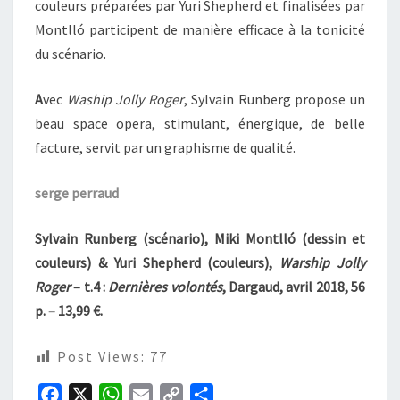
couleurs préparées par Yuri Shepherd et finalisées par
Montlló participent de manière efficace à la tonicité
du scénario.
A
vec
Waship Jolly Roger
, Sylvain Runberg propose un
beau space opera, stimulant, énergique, de belle
facture, servit par un graphisme de qualité.
serge perraud
Sylvain Runberg (scénario), Miki Montlló (dessin et
couleurs) & Yuri Shepherd (couleurs),
Warship Jolly
Roger
– t.4 :
Dernières volontés
, Dargaud, avril 2018, 56
p. – 13,99 €.
Post Views:
77
F
X
W
E
C
P