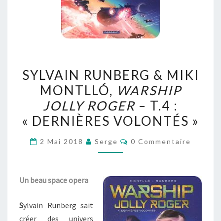
SYLVAIN
SYLVAIN RUNBERG & MIKI
RUNBERG
MONTLLÓ,
WARSHIP
&
JOLLY ROGER
– T.4 :
MIKI
MONTLLÓ,
« DERNIÈRES VOLONTÉS »
WARSHIP
Commentaires
2 Mai 2018
Serge
0 Commentaire
JOLLY
ROGER
–
Un beau space opera
T.4
:
S
ylvain Runberg sait
« DERNIÈRES
créer des univers