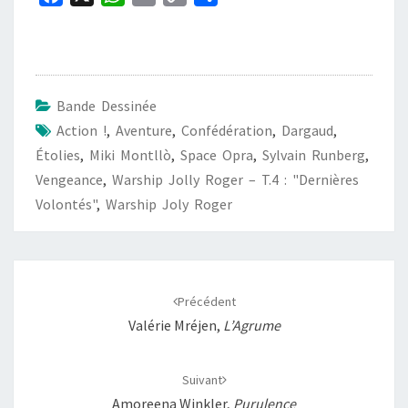
a
h
m
o
a
c
a
a
p
r
e
t
i
y
t
b
s
l
L
a
Bande Dessinée
o
A
i
g
Action !
,
Aventure
,
Confédération
,
Dargaud
,
o
p
n
e
Étolies
,
Miki Montllò
,
Space Opra
,
Sylvain Runberg
,
k
p
k
r
Vengeance
,
Warship Jolly Roger – T.4 : "Dernières
Volontés"
,
Warship Joly Roger
Navigation
d'article
Précédent
Valérie Mréjen,
L’Agrume
Suivant
Amoreena Winkler,
Purulence