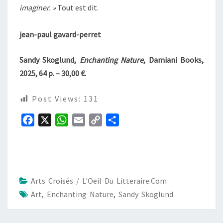
imaginer. »
Tout est dit.
jean-paul gavard-perret
Sandy Skoglund,
Enchanting Nature
, Damiani Books,
2025, 64 p. – 30,00 €.
Post Views:
131
F
X
W
E
C
P
a
h
m
o
a
c
a
a
p
r
e
t
i
y
t
b
s
l
L
a
Arts Croisés / L'Oeil Du Litteraire.com
o
A
i
g
Art
,
Enchanting Nature
,
Sandy Skoglund
o
p
n
e
k
p
k
r