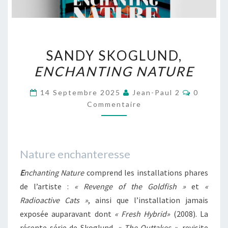
SANDY
SANDY SKOGLUND,
SKOGLUND,
ENCHANTING NATURE
ENCHANTING
NATURE
Comment
14 Septembre 2025
Jean-Paul 2
0
Commentaire
Nature enchanteresse
E
nchanting Nature
comprend les installations phares
de l’artiste :
« Revenge of the Goldfish »
et
«
Radioactive Cats »
, ainsi que l’installation jamais
exposée auparavant dont
« Fresh Hybrid»
(2008). La
récente série de Skoglund,
« The Outtakes »
, revisite