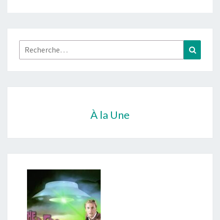
Rechercher :
Recher
À la Une