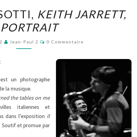
ROBERTO
SOTTI,
KEITH JARRETT,
MASOTTI,
 PORTRAIT
KEITH
JARRETT,
Commentaires
A
22
Jean-Paul 2
0 Commentaire
PORTRAIT
t
est un photographe
de la musique.
rned the tables on me
lles italiennes et
us dans l’exposition
Il
 Soutif et promue par