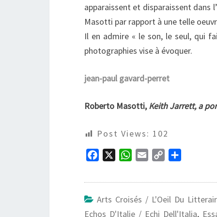
apparaissent et disparaissent dans l
Masotti par rapport à une telle oeuvr
Il en admire « le son, le seul, qui fa
photographies vise à évoquer.
jean-paul gavard-perret
Roberto Masotti,
Keith Jarrett, a por
Post Views:
102
F
X
W
E
C
P
a
h
m
o
a
c
a
a
p
r
e
t
i
y
t
Arts Croisés / L'Oeil Du Littera
b
s
l
L
a
Echos D'Italie / Echi Dell'Italia
,
Essa