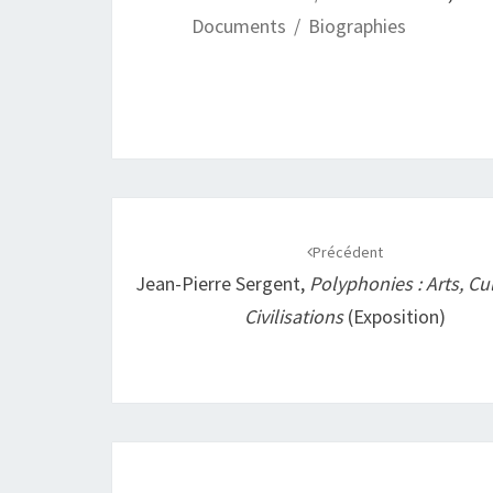
o
A
i
g
Documents / Biographies
o
p
n
e
k
p
k
r
Navigation
d'article
Précédent
Jean-Pierre Sergent,
Polyphonies : Arts, Cu
Civilisations
(exposition)