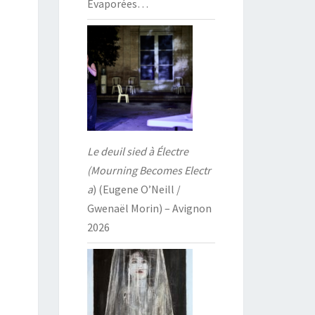
Évaporées…
Le deuil sied à Électre
(Mourning Becomes Electr
a
) (Eugene O’Neill /
Gwenaël Morin) – Avignon
2026