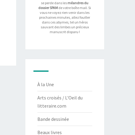
se perde dans les
méandres du
dossier SPAM
de votre boîte mail. Si
vous ne voyez rien venir dans les
prochaines minutes, allez fouiller
dans ces abymes, tel un héros
sauvant des limbes un précieux
manuscrit disparu !
À la Une
Arts croisés / L'Oeil du
litteraire.com
Bande dessinée
Beaux livres