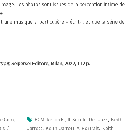
’image. Les photos sont issues de la perception intime de
e.
it une musique si particulière » écrit-il et que la série de
trait
, Seipersei Editore, Milan, 2022, 112 p.
ire.com
,
ECM Records
,
Il Secolo Del Jazz
,
Keith
is /
Jarrett
,
Keith Jarrett A Portrait
,
Keith