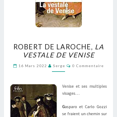
ROBERT
ROBERT DE LAROCHE,
LA
DE
VESTALE DE VENISE
LAROCHE,
LA
Commentaires
16 Mars 2022
Serge
0 Commentaire
VESTALE
DE
VENISE
Venise et ses multiples
visages…
G
asparo et Carlo Gozzi
se fraient un chemin sur