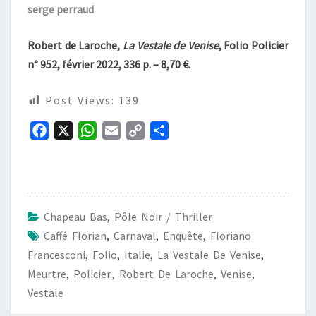
serge perraud
Robert de Laroche,
La Vestale de Venise
, Folio Policier
n° 952, février 2022, 336 p. – 8,70 €.
Post Views:
139
F
X
W
E
C
P
a
h
m
o
a
c
a
a
p
r
e
t
i
y
t
b
s
l
L
a
Chapeau Bas
,
Pôle Noir / Thriller
o
A
i
g
Caffé Florian
,
Carnaval
,
Enquête
,
Floriano
o
p
n
e
Francesconi
,
Folio
,
Italie
,
La Vestale De Venise
,
k
p
k
r
Meurtre
,
Policier.
,
Robert De Laroche
,
Venise
,
Vestale