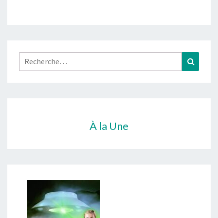
Rechercher :
Recher
À la Une