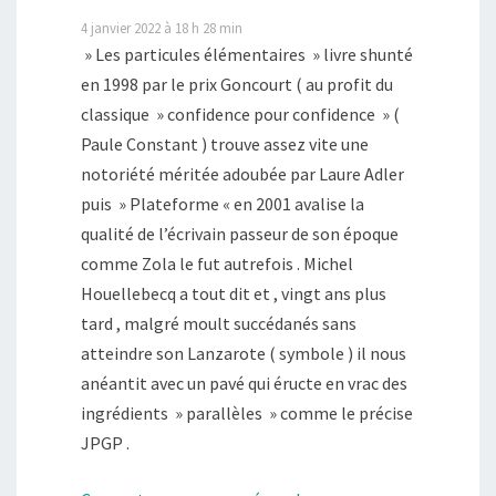
4 janvier 2022 à 18 h 28 min
» Les particules élémentaires » livre shunté
en 1998 par le prix Goncourt ( au profit du
classique » confidence pour confidence » (
Paule Constant ) trouve assez vite une
notoriété méritée adoubée par Laure Adler
puis » Plateforme « en 2001 avalise la
qualité de l’écrivain passeur de son époque
comme Zola le fut autrefois . Michel
Houellebecq a tout dit et , vingt ans plus
tard , malgré moult succédanés sans
atteindre son Lanzarote ( symbole ) il nous
anéantit avec un pavé qui éructe en vrac des
ingrédients » parallèles » comme le précise
JPGP .