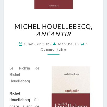
MICHEL
MICHEL HOUELLEBECQ,
HOUELLEBECQ,
ANÉANTIR
ANÉANTIR
Commentai
4 Janvier 2022
Jean-Paul 2
1
Commentaire
Le Pick’in de
Michel
Houellebecq
M
ichel
Houellebecq fut
poète avant de