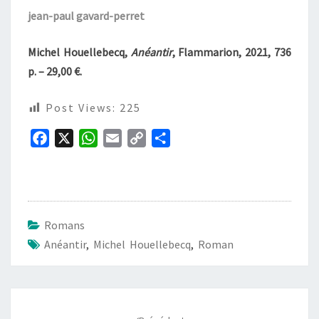
jean-paul gavard-perret
Michel Houellebecq,
Anéantir
, Flammarion, 2021, 736
p. – 29,00 €.
Post Views:
225
F
X
W
E
C
P
a
h
m
o
a
c
a
a
p
r
e
t
i
y
t
b
s
l
L
a
Romans
o
A
i
g
Anéantir
,
Michel Houellebecq
,
Roman
o
p
n
e
k
p
k
r
Navigation
d'article