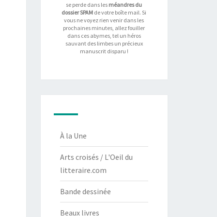
se perde dans les
méandres du
dossier SPAM
de votre boîte mail. Si
vous ne voyez rien venir dans les
prochaines minutes, allez fouiller
dans ces abymes, tel un héros
sauvant des limbes un précieux
manuscrit disparu !
À la Une
Arts croisés / L'Oeil du
litteraire.com
Bande dessinée
Beaux livres