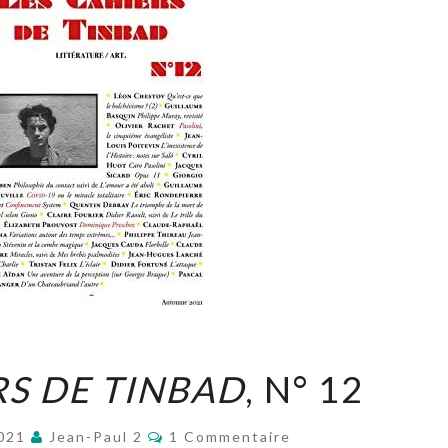
LES
RS DE TINBAD
, N° 12
CAHIERS
DE
Commentaires
2021
Jean-Paul 2
1 Commentaire