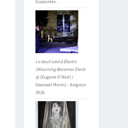
Évaporées…
Le deuil sied à Électre
(Mourning Becomes Electr
a
) (Eugene O’Neill /
Gwenaël Morin) – Avignon
2026