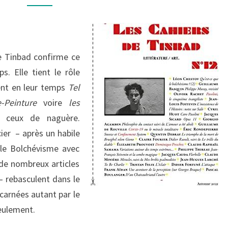
TINBAD
,
N°
12
 Tinbad confirme ce
. Elle tient le rôle
ent en leur temps
Tel
-Peinture
voire
les
 ceux de naguère.
ier – après un habile
le Bolchévisme avec
 de nombreux articles
– rebasculent dans le
ncarnées autant par le
eulement.