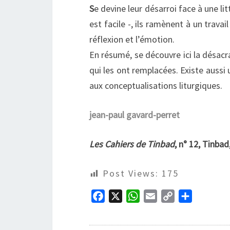
S
e devine leur désarroi face à une l
est facile -, ils ramènent à un trava
réflexion et l’émotion.
En résumé, se découvre ici la désacr
qui les ont remplacées. Existe aussi
aux conceptualisations liturgiques.
jean-paul gavard-perret
Les Cahiers de Tinbad
, n° 12, Tinbad
Post Views:
175
F
X
W
E
C
P
a
h
m
o
a
c
a
a
p
r