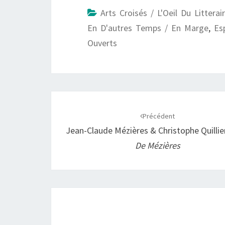
e
t
i
y
t
Arts Croisés / L'Oeil Du Littera
b
s
l
L
a
En D'autres Temps / En Marge
,
Es
o
A
i
g
Ouverts
o
p
n
e
k
p
k
r
Navigation
d'article
Précédent
Jean-Claude Mézières & Christophe Quillie
De Mézières