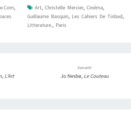
ire.com
,
Art
,
Christelle Mercier
,
Cinéma
,
paces
Guillaume Basquin
,
Les Cahiers De Tinbad
,
Litterature.
,
Paris
Suivant
n,
L’Art
Jo Nesbø,
Le Couteau