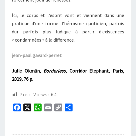
I
ci, le corps et l’esprit vont et viennent dans une
pratique d’une forme d’héroïsme quotidien, parfois
dur parfois plus ludique à partir d’existences
« condamnées » à la différence.
jean-paul gavard-perret
Julie Okmün,
Borderless,
Corridor Elephant, Paris,
2019, 76 p.
Post Views:
64
F
X
W
E
C
P
a
h
m
o
a
c
a
a
p
r
e
t
i
y
t