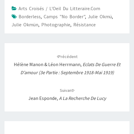
b
s
l
L
a
Arts Croisés / L'Oeil Du Litteraire.com
o
A
i
g
Borderless
,
Camps "No Border"
,
Julie Okmü
,
o
p
n
e
Julie Okmün
,
Photographie
,
Résistance
k
p
k
r
Navigation
d'article
Précédent
Hélène Manon & Léon Herrmann,
Eclats De Guerre Et
D’amour (3e Partie : Septembre 1918-Mai 1919)
Suivant
Jean Esponde,
A La Recherche De Lucy